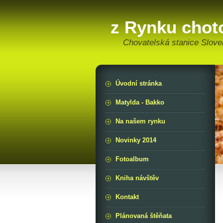
z Rynku cho
Chovatelská stanice Slov
Úvodní stránka
Matylda - Bakko
Na našem rynku
Novinky 2014
Fotoalbum
Kniha návštěv
Kontakt
Plánovaná štěňata