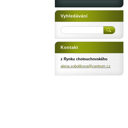
Vyhledávání
Kontakt
z Rynku chotouchovského
alena.so
bolikova
@centrum
.cz