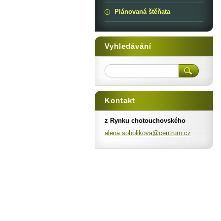
Plánovaná štěňata
Vyhledávání
Kontakt
z Rynku chotouchovského
alena.so
bolikova
@centrum
.cz