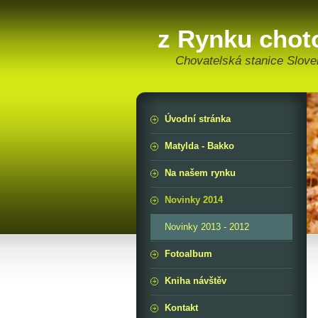
z Rynku cho
Chovatelská stanice Slov
Úvodní stránka
Matylda - Bakko
Na našem rynku
Novinky 2014
Novinky 2013 - 2012
Fotoalbum
Kniha návštěv
Kontakt