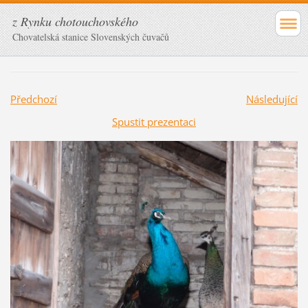
z Rynku chotouchovského
Chovatelská stanice Slovenských čuvačů
Předchozí
Následující
Spustit prezentaci