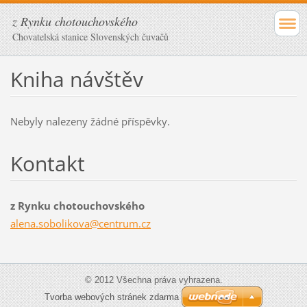
z Rynku chotouchovského
Chovatelská stanice Slovenských čuvačů
Kniha návštěv
Nebyly nalezeny žádné příspěvky.
Kontakt
z Rynku chotouchovského
alena.so
bolikova
@centrum
.cz
© 2012 Všechna práva vyhrazena.
Tvorba webových stránek zdarma