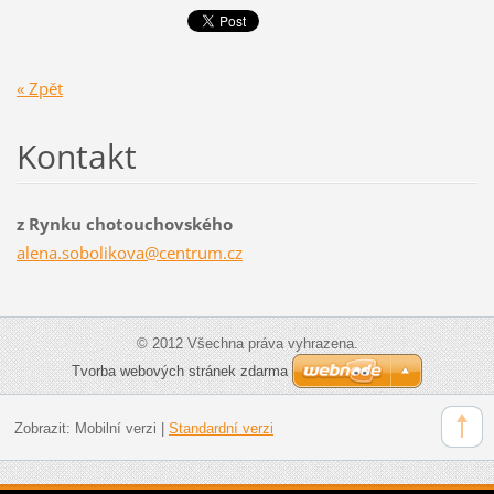
« Zpět
Kontakt
z Rynku chotouchovského
alena.so
bolikova
@centrum
.cz
© 2012 Všechna práva vyhrazena.
Tvorba webových stránek zdarma
Zobrazit:
Mobilní verzi
|
Standardní verzi