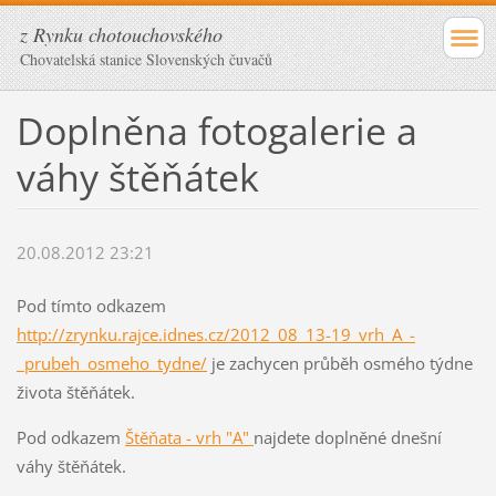
z Rynku chotouchovského
Chovatelská stanice Slovenských čuvačů
Doplněna fotogalerie a
váhy štěňátek
20.08.2012 23:21
Pod tímto odkazem
http://zrynku.rajce.idnes.cz/2012_08_13-19_vrh_A_-
_prubeh_osmeho_tydne/
je zachycen průběh osmého týdne
života štěňátek.
Pod odkazem
Štěňata - vrh "A"
najdete doplněné dnešní
váhy štěňátek.