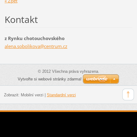
« Zpět
Kontakt
z Rynku chotouchovského
alena.so
bolikova
@centrum
.cz
© 2012 Všechna práva vyhrazena.
Vytvořte si webové stránky zdarma!
Zobrazit:
Mobilní verzi
|
Standardní verzi