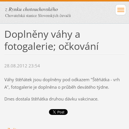
z Rynku chotouchovského
Chovatelská stanice Slovenských čuvačů
Doplněny váhy a
fotogalerie; očkování
28.08.2012 23:54
Váhy štěňátek jsou doplněny pod odkazem "Štěňátka - vrh
A", fotogalerie je doplněna o průběh devátého týdne.
Dnes dostala štěňátka druhou dávku vakcinace.