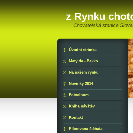
z Rynku cho
Chovatelská stanice Slov
Úvodní stránka
Matylda - Bakko
Na našem rynku
Novinky 2014
Fotoalbum
Kniha návštěv
Kontakt
Plánovaná štěňata