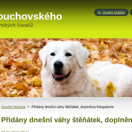
touchovského
Úvodní stránka
enských čuvačů
Úvodní stránka
>
Přidány dnešní váhy štěňátek, doplněna fotogalerie
Přidány dnešní váhy štěňátek, doplněn