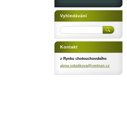
Vyhledávání
Kontakt
z Rynku chotouchovského
alena.so
bolikova
@centrum
.cz