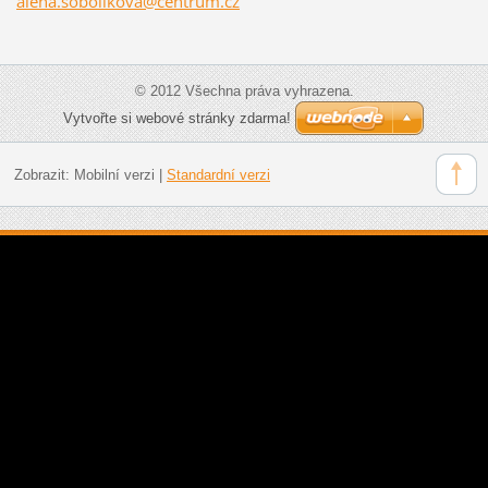
alena.so
bolikova
@centrum
.cz
© 2012 Všechna práva vyhrazena.
Vytvořte si webové stránky zdarma!
Zobrazit:
Mobilní verzi
|
Standardní verzi