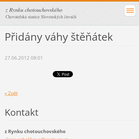
z Rynku chotouchovského
Chovatelská stanice Slovenských čuvačů
Přidány váhy štěňátek
27.06.2012 08:01
« Zpět
Kontakt
z Rynku chotouchovského