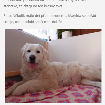
štěňátka, že chtějí na ten krásný svět.
Foto: Několik málo dní před porodem a Matylda se pořád
směje, toto období snáší moc dobře.