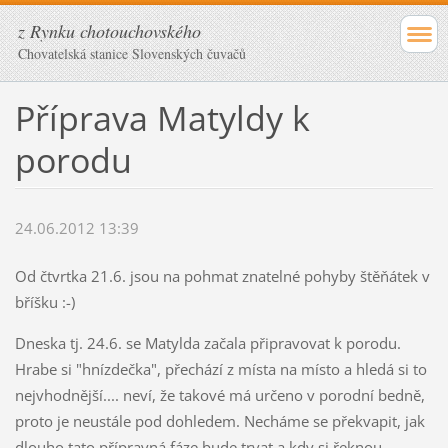
z Rynku chotouchovského
Chovatelská stanice Slovenských čuvačů
Příprava Matyldy k
porodu
24.06.2012 13:39
Od čtvrtka 21.6. jsou na pohmat znatelné pohyby štěňátek v
bříšku :-)
Dneska tj. 24.6. se Matylda začala připravovat k porodu.
Hrabe si "hnízdečka", přechází z místa na místo a hledá si to
nejvhodnější.... neví, že takové má určeno v porodní bedně,
proto je neustále pod dohledem. Necháme se překvapit, jak
dlouho tato přípravná fáze bude trvat a kdy si řeknou