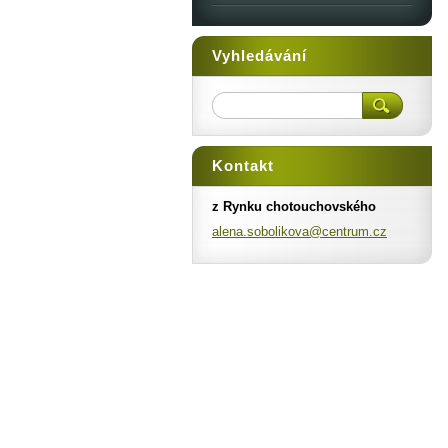
Vyhledávání
Kontakt
z Rynku chotouchovského
alena.so
bolikova
@centrum
.cz