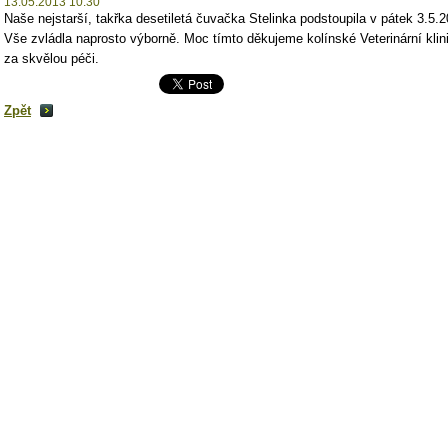
13.05.2013 10:30
Naše nejstarší, takřka desetiletá čuvačka Stelinka podstoupila v pátek 3.5.2
Vše zvládla naprosto výborně. Moc tímto děkujeme kolínské Veterinární klin
za skvělou péči.
Zpět