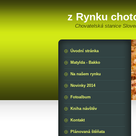
z Rynku cho
Chovatelská stanice Slov
Úvodní stránka
Matylda - Bakko
Na našem rynku
Novinky 2014
Fotoalbum
Kniha návštěv
Kontakt
Plánovaná štěňata