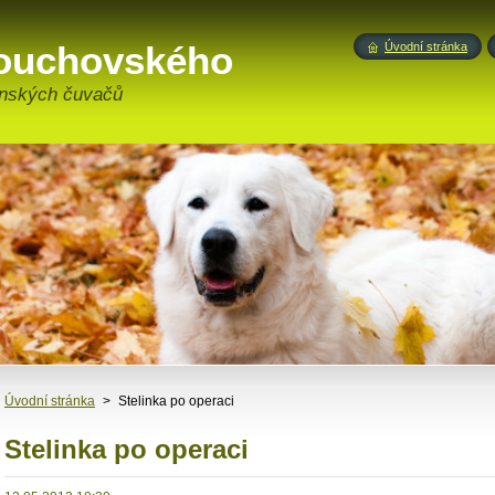
touchovského
Úvodní stránka
enských čuvačů
Úvodní stránka
>
Stelinka po operaci
Stelinka po operaci