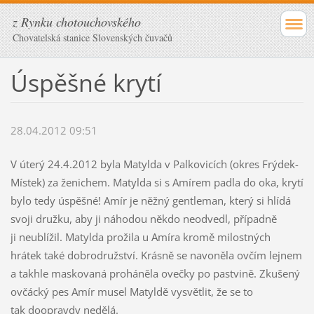
z Rynku chotouchovského
Chovatelská stanice Slovenských čuvačů
Úspěšné krytí
28.04.2012 09:51
V úterý 24.4.2012 byla Matylda v Palkovicích (okres Frýdek-
Místek) za ženichem. Matylda si s Amírem padla do oka, krytí
bylo tedy úspěšné! Amír je něžný gentleman, který si hlídá
svoji družku, aby ji náhodou někdo neodvedl, případně
ji neublížil. Matylda prožila u Amíra kromě milostných
hrátek také dobrodružství. Krásně se navoněla ovčím lejnem
a takhle maskovaná proháněla ovečky po pastvině. Zkušený
ovčácký pes Amír musel Matyldě vysvětlit, že se to
tak doopravdy nedělá.