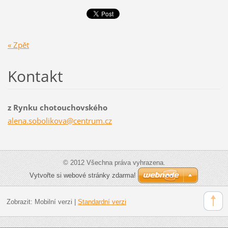
« Zpět
Kontakt
z Rynku chotouchovského
alena.so
bolikova
@centrum
.cz
© 2012 Všechna práva vyhrazena.
Vytvořte si webové stránky zdarma!
Zobrazit:
Mobilní verzi
|
Standardní verzi