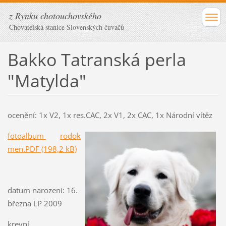
z Rynku chotouchovského
Chovatelská stanice Slovenských čuvačů
Bakko Tatranská perla
"Matylda"
ocenění: 1x V2, 1x res.CAC, 2x V1, 2x CAC, 1x Národní vítěz
fotoalbum
rodok
men.PDF (198,2 kB)
datum narození: 16.
března LP 2009
krevní