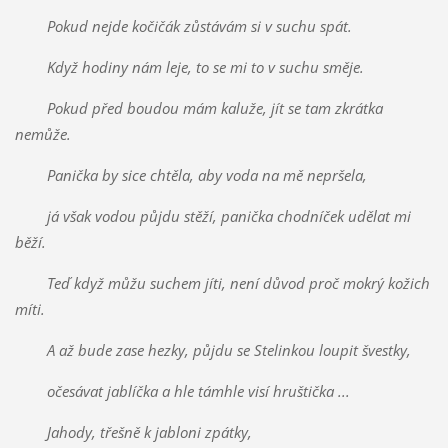
Pokud nejde kočičák zůstávám si v suchu spát.
Když hodiny nám leje, to se mi to v suchu směje.
Pokud před boudou mám kaluže, jít se tam zkrátka
nemůže.
Panička by sice chtěla, aby voda na mě nepršela,
já však vodou půjdu stěží, panička chodníček udělat mi
běží.
Teď když můžu suchem jíti, není důvod proč mokrý kožich
míti.
A až bude zase hezky, půjdu se Stelinkou loupit švestky,
očesávat jablíčka a hle támhle visí hruštička ...
Jahody, třešně k jabloni zpátky,