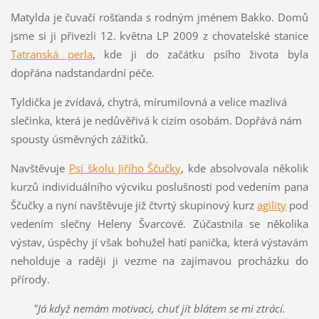
Matylda je čuvačí rošťanda s rodným jménem Bakko. Domů
jsme si ji přivezli 12. května LP 2009 z chovatelské stanice
Tatranská perla
, kde ji do začátku psího života byla
dopřána nadstandardní péče.
Tyldička je zvídavá, chytrá, mírumilovná a velice mazlivá
slečinka, která je nedůvěřivá k cizím osobám. Dopřává nám
spousty úsměvných zážitků.
Navštěvuje
Psí školu Jiřího Ščučky
, kde absolvovala několik
kurzů individuálního výcviku poslušnosti pod vedením pana
Ščučky a nyní navštěvuje již čtvrtý skupinový kurz
agility
pod
vedením slečny Heleny Švarcové. Zúčastnila se několika
výstav, úspěchy jí však bohužel hatí panička, která výstavám
neholduje a raději ji vezme na zajímavou procházku do
přírody.
"Já když nemám motivaci, chuť jít blátem se mi ztrácí.