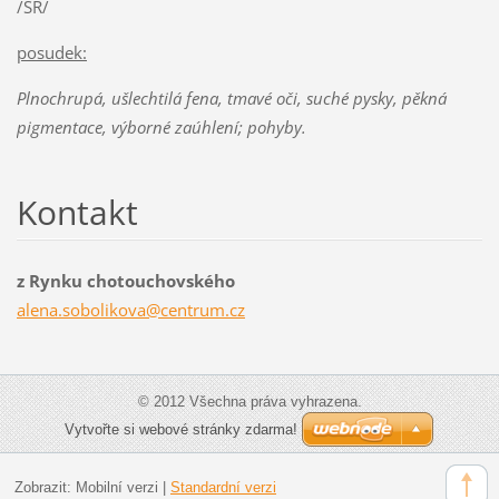
/SR/
posudek:
Plnochrupá, ušlechtilá fena, tmavé oči, suché pysky, pěkná
pigmentace, výborné zaúhlení; pohyby.
Kontakt
z Rynku chotouchovského
alena.so
bolikova
@centrum
.cz
© 2012 Všechna práva vyhrazena.
Vytvořte si webové stránky zdarma!
Zobrazit:
Mobilní verzi
|
Standardní verzi