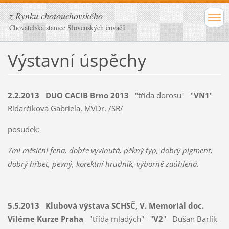
z Rynku chotouchovského
Chovatelská stanice Slovenských čuvačů
Výstavní úspěchy
2.2.2013
DUO CACIB Brno 2013
"třída dorosu" "
VN1
"
Ridarčíková Gabriela, MVDr. /SR/
posudek:
7mi měsíční fena, dobře vyvinutá, pěkný typ, dobrý pigment,
dobrý hřbet, pevný, korektní hrudník, výborně zaúhlená.
5.5.2013 Klubová výstava SCHSČ, V. Memoriál doc.
Viléme Kurze Praha
"třída mladých" "
V2
" Dušan Barlík