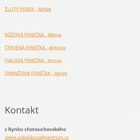
ŽLUTÝ PEJSEK - Alfréd
RŮŽOVÁ FENEČKA - Albína
ČERVENÁ FENEČKA - Antonie
FIALOVÁ FENEČKA - Amina
ORANŽOVÁ FENEČKA - Agnes
Kontakt
z Rynku chotouchovského
alena.so
bolikova
@centrum
.cz