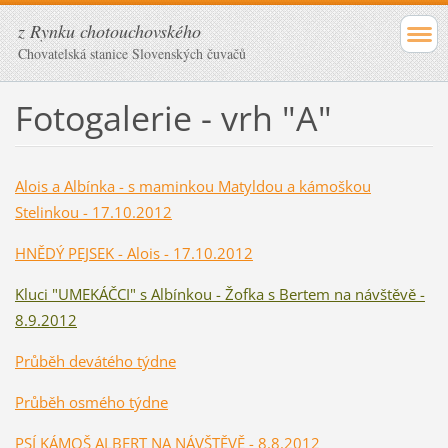
z Rynku chotouchovského
Chovatelská stanice Slovenských čuvačů
Fotogalerie - vrh "A"
Alois a Albínka - s maminkou Matyldou a kámoškou
Stelinkou - 17.10.2012
HNĚDÝ PEJSEK - Alois - 17.10.2012
Kluci "UMEKÁČCI" s Albínkou - Žofka s Bertem na návštěvě -
8.9.2012
Průběh devátého týdne
Průběh
osmého týdne
PSÍ KÁMOŠ ALBERT NA NÁVŠTĚVĚ
- 8.8.2012